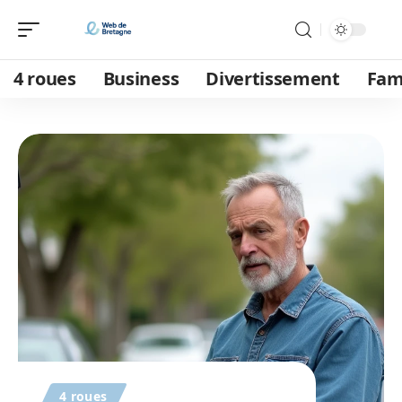
4 roues
Business
Divertissement
Fam
4 roues