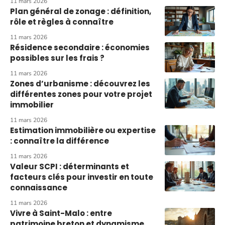
11 mars 2026
Plan général de zonage : définition,
rôle et règles à connaître
11 mars 2026
Résidence secondaire : économies
possibles sur les frais ?
11 mars 2026
Zones d’urbanisme : découvrez les
différentes zones pour votre projet
immobilier
11 mars 2026
Estimation immobilière ou expertise
: connaître la différence
11 mars 2026
Valeur SCPI : déterminants et
facteurs clés pour investir en toute
connaissance
11 mars 2026
Vivre à Saint-Malo : entre
patrimoine breton et dynamisme