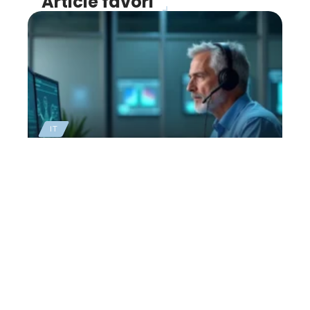
Article favori
IT
Cybersécurité, comment
s’organiser en cas de
crise
28 avril 2026
Contact
Mentions Légales
Sitemap
© 2025 | web2bretagne.org