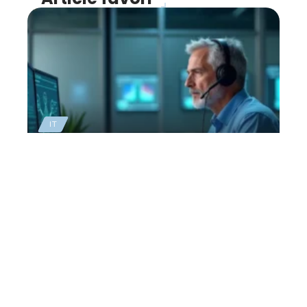
IT
Cybersécurité, comment
s’organiser en cas de
crise
28 avril 2026
Contact
Mentions Légales
Sitemap
© 2025 | web2bretagne.org