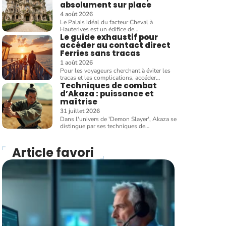
absolument sur place
4 août 2026
Le Palais idéal du facteur Cheval à
Hauterives est un édifice de
…
Le guide exhaustif pour
accéder au contact direct
Ferries sans tracas
1 août 2026
Pour les voyageurs cherchant à éviter les
tracas et les complications, accéder
…
Techniques de combat
d’Akaza : puissance et
maîtrise
31 juillet 2026
Dans l'univers de 'Demon Slayer', Akaza se
distingue par ses techniques de
…
Article favori