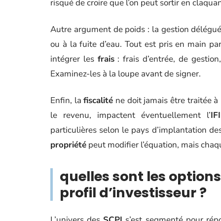
risqué de croire que l’on peut sortir en claqua
Autre argument de poids : la gestion déléguée
ou à la fuite d’eau. Tout est pris en main p
intégrer les
frais
: frais d’entrée, de gestion
Examinez-les à la loupe avant de signer.
Enfin, la
fiscalité
ne doit jamais être traitée à 
le revenu, impactent éventuellement l’
IFI
particulières selon le pays d’implantation des
propriété
peut modifier l’équation, mais chaq
quelles sont les option
profil d’investisseur ?
L’univers des
SCPI
s’est segmenté pour répo