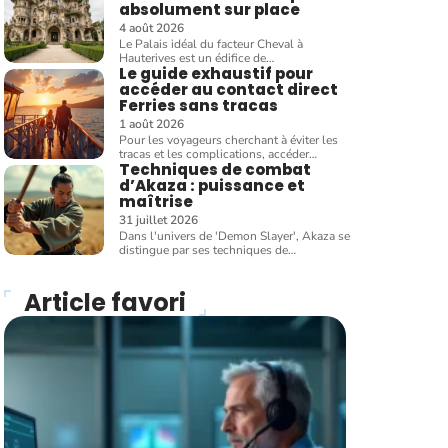
absolument sur place
4 août 2026
Le Palais idéal du facteur Cheval à
Hauterives est un édifice de
…
Le guide exhaustif pour
accéder au contact direct
Ferries sans tracas
1 août 2026
Pour les voyageurs cherchant à éviter les
tracas et les complications, accéder
…
Techniques de combat
d’Akaza : puissance et
maîtrise
31 juillet 2026
Dans l'univers de 'Demon Slayer', Akaza se
distingue par ses techniques de
…
Article favori