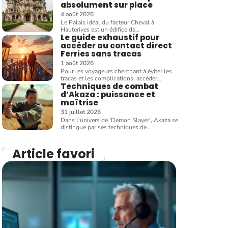
absolument sur place
4 août 2026
Le Palais idéal du facteur Cheval à
Hauterives est un édifice de
…
Le guide exhaustif pour
accéder au contact direct
Ferries sans tracas
1 août 2026
Pour les voyageurs cherchant à éviter les
tracas et les complications, accéder
…
Techniques de combat
d’Akaza : puissance et
maîtrise
31 juillet 2026
Dans l'univers de 'Demon Slayer', Akaza se
distingue par ses techniques de
…
Article favori