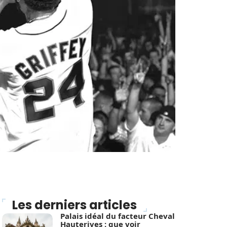
Les derniers articles
Palais idéal du facteur Cheval
Hauterives : que voir