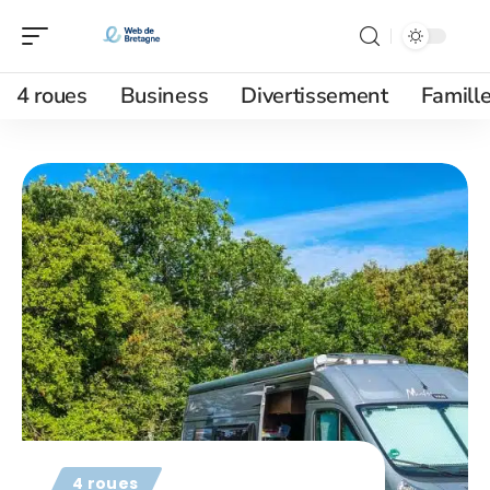
4 roues
Business
Divertissement
Famill
4 roues