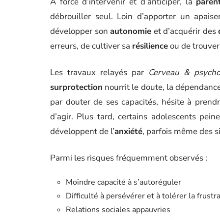
À force d’intervenir et d’anticiper, la
parent
débrouiller seul. Loin d’apporter un apai
développer son
autonomie
et d’acquérir des
erreurs, de cultiver sa
résilience
ou de trouver
Les travaux relayés par
Cerveau & psych
surprotection
nourrit le doute, la dépendance e
par douter de ses capacités, hésite à prendre
d’agir. Plus tard, certains adolescents pein
développent de l’
anxiété
, parfois même des 
Parmi les risques fréquemment observés :
Moindre capacité à s’autoréguler
Difficulté à persévérer et à tolérer la frustr
Relations sociales appauvries