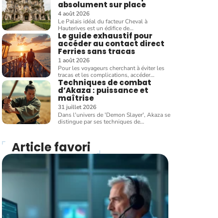
absolument sur place
4 août 2026
Le Palais idéal du facteur Cheval à
Hauterives est un édifice de
…
Le guide exhaustif pour
accéder au contact direct
Ferries sans tracas
1 août 2026
Pour les voyageurs cherchant à éviter les
tracas et les complications, accéder
…
Techniques de combat
d’Akaza : puissance et
maîtrise
31 juillet 2026
Dans l'univers de 'Demon Slayer', Akaza se
distingue par ses techniques de
…
Article favori