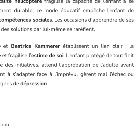
alité hélicoptère
fragilise la capacité de l’enfant à se
sement durable, ce mode éducatif empêche l’enfant de
compétences sociales
. Les occasions d’apprendre de ses
 des solutions par lui-même se raréfient.
o
et
Beatrice Kammerer
établissent un lien clair : la
t fragilise l’
estime de soi
. L’enfant protégé de tout finit
 des initiatives, attend l’approbation de l’adulte avant
ent à s’adapter face à l’imprévu, gèrent mal l’échec ou
signes de
dépression
.
ation