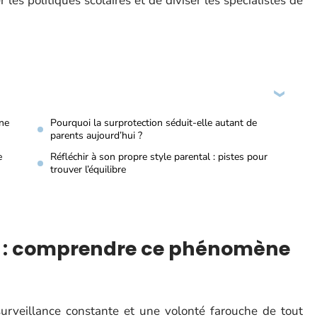
 les politiques scolaires et de diviser les spécialistes de
ène
Pourquoi la surprotection séduit-elle autant de
parents aujourd’hui ?
e
Réfléchir à son propre style parental : pistes pour
trouver l’équilibre
re : comprendre ce phénomène
urveillance constante et une volonté farouche de tout