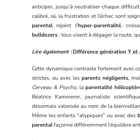
anticiper, jusqu’à neutraliser chaque diffic
calibré, où la frustration et l’échec sont soi
parental
rejoint l’
hyper-parentalité
, croi
bulldozers
: tous visent à dégager la route, qu
Lire également :
Différence génération Y et m
Cette dynamique contraste fortement avec c
strictes, ou avec les
parents négligents
, mo
Cerveau & Psycho
, la
parentalité hélicoptèr
Béatrice Kammerer, journaliste scientifiqu
désormais valorisée au nom de la bienveillan
Même les enfants “atypiques” ou avec des
b
parental
façonne différemment l’équilibre entr