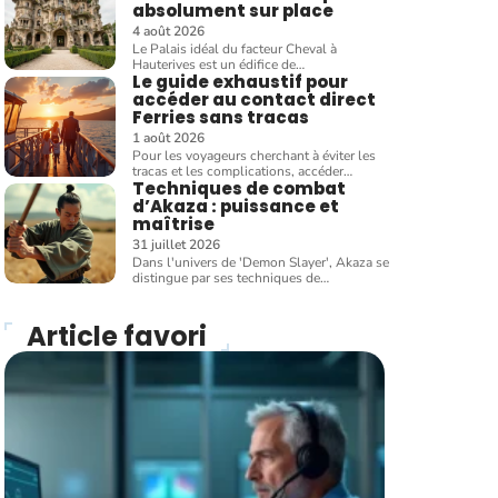
absolument sur place
4 août 2026
Le Palais idéal du facteur Cheval à
Hauterives est un édifice de
…
Le guide exhaustif pour
accéder au contact direct
Ferries sans tracas
1 août 2026
Pour les voyageurs cherchant à éviter les
tracas et les complications, accéder
…
Techniques de combat
d’Akaza : puissance et
maîtrise
31 juillet 2026
Dans l'univers de 'Demon Slayer', Akaza se
distingue par ses techniques de
…
Article favori