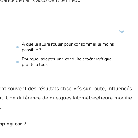
tance de l’air s’accordent le mieux.
À quelle allure rouler pour consommer le moins
possible ?
Pourquoi adopter une conduite écoénergétique
profite à tous
rent souvent des résultats observés sur route, influencés
nt. Une différence de quelques kilomètres/heure modifie
.
mping-car ?