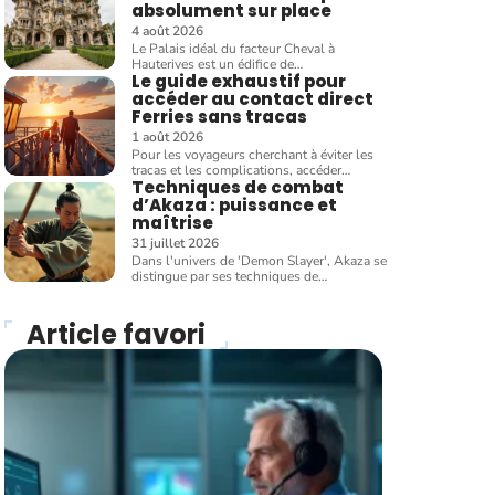
absolument sur place
4 août 2026
Le Palais idéal du facteur Cheval à
Hauterives est un édifice de
…
Le guide exhaustif pour
accéder au contact direct
Ferries sans tracas
1 août 2026
Pour les voyageurs cherchant à éviter les
tracas et les complications, accéder
…
Techniques de combat
d’Akaza : puissance et
maîtrise
31 juillet 2026
Dans l'univers de 'Demon Slayer', Akaza se
distingue par ses techniques de
…
Article favori