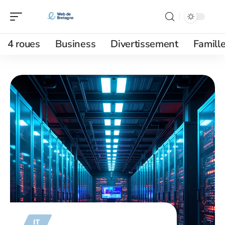
4 roues
Business
Divertissement
Famill
IT