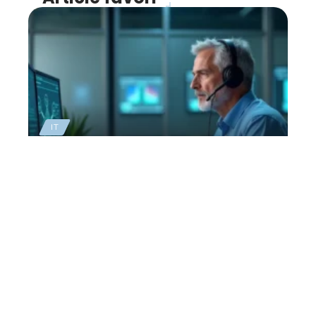
IT
Cybersécurité, comment
s’organiser en cas de
crise
28 avril 2026
Contact
Mentions Légales
Sitemap
© 2025 | web2bretagne.org