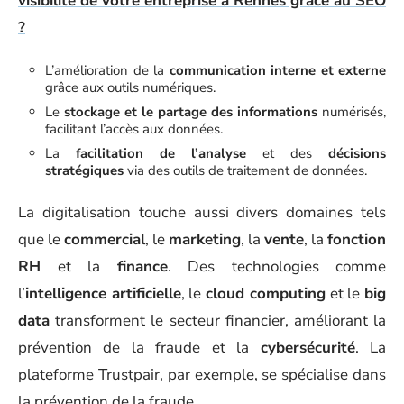
visibilité de votre entreprise à Rennes grâce au SEO
?
L’amélioration de la
communication interne et externe
grâce aux outils numériques.
Le
stockage et le partage des informations
numérisés,
facilitant l’accès aux données.
La
facilitation de l’analyse
et des
décisions
stratégiques
via des outils de traitement de données.
La digitalisation touche aussi divers domaines tels
que le
commercial
, le
marketing
, la
vente
, la
fonction
RH
et la
finance
. Des technologies comme
l’
intelligence artificielle
, le
cloud computing
et le
big
data
transforment le secteur financier, améliorant la
prévention de la fraude et la
cybersécurité
. La
plateforme Trustpair, par exemple, se spécialise dans
la prévention de la fraude.