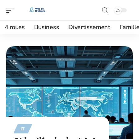
4 roues
Business
Divertissement
Famill
IT