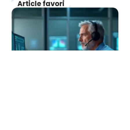
Article favori
IT
Cybersécurité, comment
s’organiser en cas de
crise
28 avril 2026
Contact
Mentions Légales
Sitemap