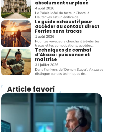
absolument sur place
4 août 2026
Le Palais idéal du facteur Cheval à
Hauterives est un édifice de
…
Le guide exhaustif pour
accéder au contact direct
Ferries sans tracas
1 août 2026
Pour les voyageurs cherchant à éviter les
tracas et les complications, accéder
…
Techniques de combat
d’Akaza : puissance et
maîtrise
31 juillet 2026
Dans l'univers de 'Demon Slayer', Akaza se
distingue par ses techniques de
…
Article favori