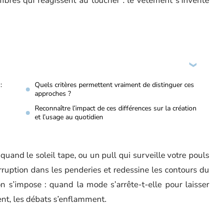
s fibres qui réagissent au toucher : le vêtement s’invente
:
Quels critères permettent vraiment de distinguer ces
approches ?
Reconnaître l’impact de ces différences sur la création
et l’usage au quotidien
uand le soleil tape, ou un pull qui surveille votre pouls
irruption dans les penderies et redessine les contours du
n s’impose : quand la mode s’arrête-t-elle pour laisser
lent, les débats s’enflamment.